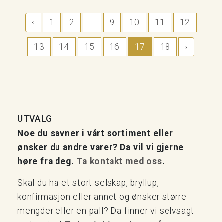
‹
1
2
...
9
10
11
12
13
14
15
16
17
18
›
UTVALG
Noe du savner i vårt sortiment eller
ønsker du andre varer? Da vil vi gjerne
høre fra deg.
Ta kontakt med oss
.
Skal du ha et stort selskap, bryllup,
konfirmasjon eller annet og ønsker større
mengder eller en pall? Da finner vi selvsagt