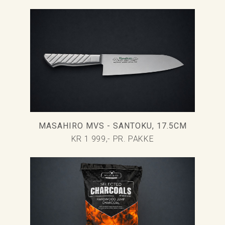
MASAHIRO MVS - SANTOKU, 17.5CM
KR 1 999,- PR. PAKKE