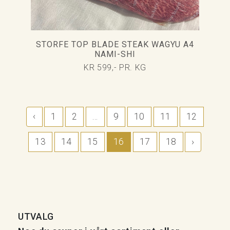
STORFE TOP BLADE STEAK WAGYU A4
NAMI-SHI
KR 599,- PR. KG
‹
1
2
...
9
10
11
12
13
14
15
16
17
18
›
UTVALG