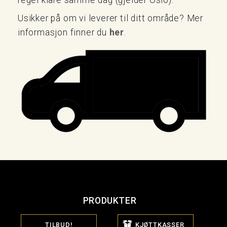
Usikker på om vi leverer til ditt område? Mer
informasjon finner du
her
.
PRODUKTER
TILBUD!
KJØTTKASSER