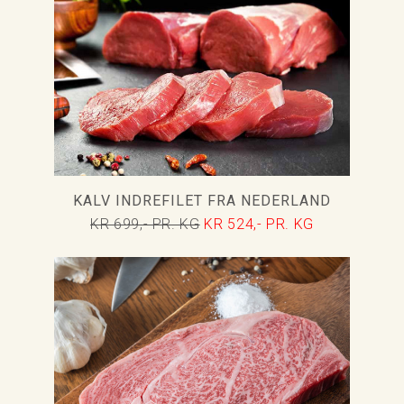
KALV INDREFILET FRA NEDERLAND
KR 699,- PR. KG
KR 524,- PR. KG