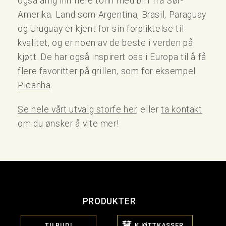
også årlig inn flere tonn med biff fra Sør-
Amerika. Land som Argentina, Brasil, Paraguay
og Uruguay er kjent for sin forpliktelse til
kvalitet, og er noen av de beste i verden på
kjøtt. De har også inspirert oss i Europa til å få
flere favoritter på grillen, som for eksempel
Picanha
.
Se hele vårt utvalg storfe her
, eller
ta kontakt
om du ønsker å vite mer!
PRODUKTER
TILBUD!
KJØTTKASSER