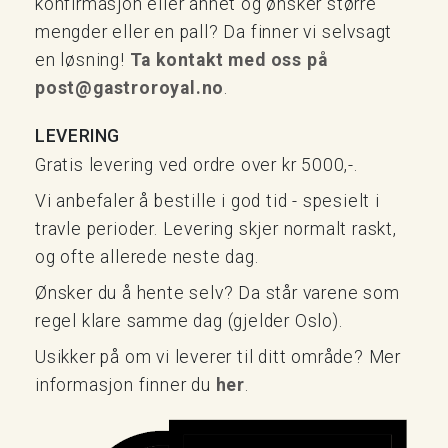
konfirmasjon eller annet og ønsker større
mengder eller en pall? Da finner vi selvsagt
en løsning!
Ta kontakt med oss på
post@gastroroyal.no
.
LEVERING
Gratis levering ved ordre over kr 5000,-.
Vi anbefaler å bestille i god tid - spesielt i
travle perioder. Levering skjer normalt raskt,
og ofte allerede neste dag.
Ønsker du å hente selv? Da står varene som
regel klare samme dag (gjelder Oslo).
Usikker på om vi leverer til ditt område? Mer
informasjon finner du
her
.