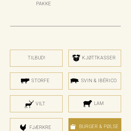
PAKKE
TILBUD!
KJØTTKASSER
STORFE
SVIN & IBÉRICO
LAM
VILT
BURGER & PØLSE
FJÆRKRE