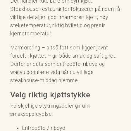
Det handler ikke bare om dyrt kjøtt.
Steakhouse-restauranter fokuserer på noen få
viktige detaljer: godt marmorert kjøtt, høy
steketemperatur, riktig hviletid og presis
kjernetemperatur.
Marmorering – altså fett som ligger jevnt
fordelt i kjøttet – gir både smak og saftighet.
Derfor er cuts som entrecôte, ribeye og
wagyu populære valg når du vil lage
steakhouse-middag hjemme.
Velg riktig kjøttstykke
Forskjellige stykningsdeler gir ulik
smaksopplevelse:
Entrecôte / ribeye