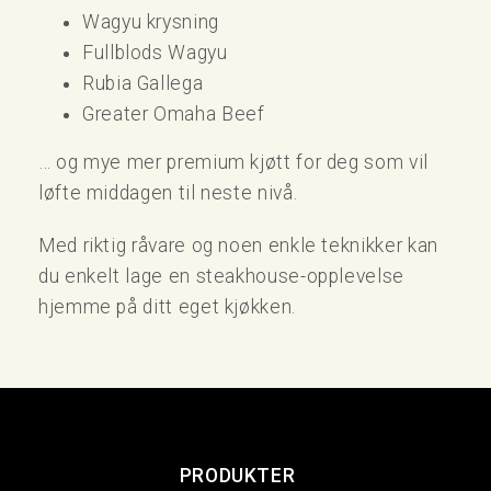
Wagyu krysning
Fullblods Wagyu
Rubia Gallega
Greater Omaha Beef
… og mye mer premium kjøtt for deg som vil
løfte middagen til neste nivå.
Med riktig råvare og noen enkle teknikker kan
du enkelt lage en steakhouse-opplevelse
hjemme på ditt eget kjøkken.
PRODUKTER